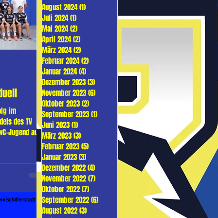
August 2024
(1)
1 Beitrag
Juli 2024
(1)
1 Beitrag
Mai 2024
(2)
2 Beiträge
April 2024
(2)
2 Beiträge
März 2024
(2)
2 Beiträge
Februar 2024
(2)
2 Beiträge
Januar 2024
(4)
4 Beiträge
Dezember 2023
(3)
3 Beiträge
duell
November 2023
(6)
6 Beiträge
Oktober 2023
(2)
2 Beiträge
olg im
September 2023
(1)
1 Beitrag
dels des TV
Juni 2023
(1)
1 Beitrag
 wC-Jugend aus
März 2023
(3)
3 Beiträge
Februar 2023
(5)
5 Beiträge
Januar 2023
(3)
3 Beiträge
Dezember 2022
(4)
4 Beiträge
November 2022
(7)
7 Beiträge
Oktober 2022
(7)
7 Beiträge
September 2022
(6)
6 Beiträge
August 2022
(3)
3 Beiträge