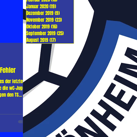
Januar 2020
(19)
19 Beiträge
Dezember 2019
(9)
9 Beiträge
November 2019
(23)
23 Beiträge
Oktober 2019
(16)
16 Beiträge
September 2019
(25)
25 Beiträge
August 2019
(17)
17 Beiträge
 Fehler
es der letzten
e die wC-Jugend
gen den TS