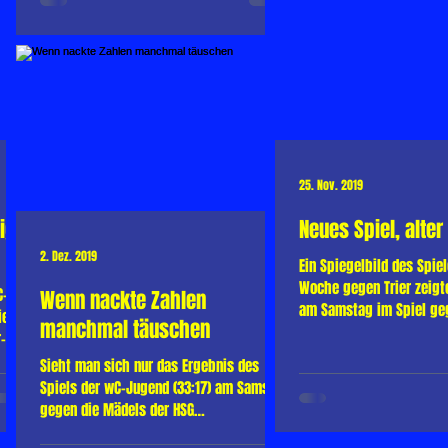
25. Nov. 2019
ig
Neues Spiel, alter
2. Dez. 2019
Ein Spiegelbild des Spiel
Woche gegen Trier zeigt
C-
Wenn nackte Zahlen
am Samstag im Spiel ge
el
manchmal täuschen
Rodalben bei der 27:30...
r-Olm
Sieht man sich nur das Ergebnis des
Spiels der wC-Jugend (33:17) am Samstag
gegen die Mädels der HSG
Marpingen/Alsweiler an könnte man zu...