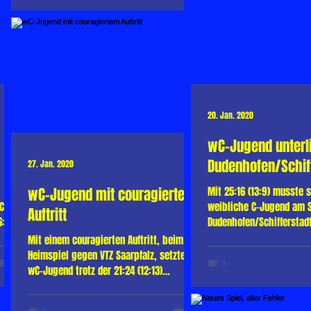
20. Jan. 2020
wC-Jugend unterl
Dudenhofen/Schif
27. Jan. 2020
wC-Jugend mit couragiertem
Mit 25:16 (13:9) musste s
C-
weibliche C-Jugend am 
Auftritt
:8)
Dudenhofen/Schifferstad
geben. Dennoch zeigten d
Mit einem couragierten Auftritt, beim
Heimspiel gegen VTZ Saarpfalz, setzte die
wC-Jugend trotz der 21:24 (12:13)
Niederlage ihren...