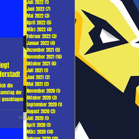
Juli 2022
(1)
1 Beitrag
Juni 2022
(7)
7 Beiträge
Mai 2022
(3)
3 Beiträge
April 2022
(5)
5 Beiträge
März 2022
(4)
4 Beiträge
Februar 2022
(3)
3 Beiträge
Januar 2022
(4)
4 Beiträge
Dezember 2021
(5)
5 Beiträge
November 2021
(16)
16 Beiträge
Oktober 2021
(6)
6 Beiträge
iegt
Juli 2021
(1)
1 Beitrag
ferstadt
Juni 2021
(2)
2 Beiträge
Mai 2021
(2)
2 Beiträge
ich die
November 2020
(1)
1 Beitrag
Samstag der HSG
Oktober 2020
(3)
3 Beiträge
t geschlagen
September 2020
(1)
1 Beitrag
ie...
August 2020
(2)
2 Beiträge
Juli 2020
(1)
1 Beitrag
April 2020
(1)
1 Beitrag
März 2020
(14)
14 Beiträge
Februar 2020
(10)
10 Beiträge