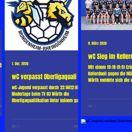
9. März 2020
wC Sieg im Keller
en
1. Okt. 2020
Mit einem 19:18 (9:9) Erf
Kellerduell gegen die Mä
wC verpasst Oberligaquali
Wörth meldete sich die
der Winterferien und...
wC-Jugend verpasst durch 22:16(12:9)
Niederlage beim TV 03 Wörth die
Oberligaqualifikation Unter keinem guten
Stern stand das „Do or Die“...