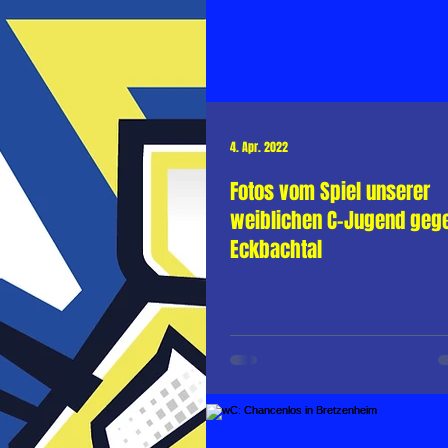
4. Apr. 2022
Fotos vom Spiel unserer
weiblichen C-Jugend geg
Eckbachtal