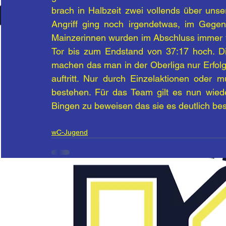
brach in Halbzeit zwei vollends über uns
Angriff ging noch irgendetwas, im Gegen
Mainzerinnen wurden im Abschluss immer tr
Tor bis zum Endstand von 37:17 hoch. Di
machen das man in der Oberliga nur Erfol
auftritt. Nur durch Einzelaktionen oder 
bestehen. Für das Team gilt es nun wie
Bingen zu beweisen das sie es deutlich be
wC-Jugend