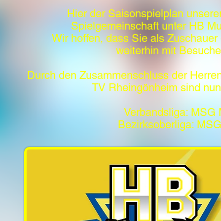
Hier der Saisonspielplan unsere
Spielgemeinschaft unter HB M
Wir hoffen, dass Sie als Zuschauer 
weiterhin mit Besuche
Durch den Zusammenschluss der Herren
TV Rheingönheim sind nun
Verbandsliga: MSG
Bezirksoberliga: MS