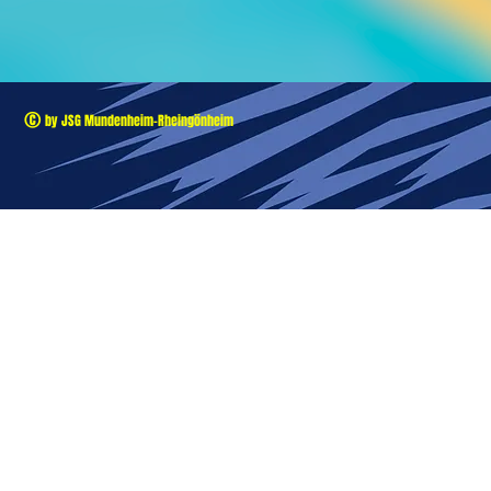
©
by JSG Mundenheim-Rheingönheim