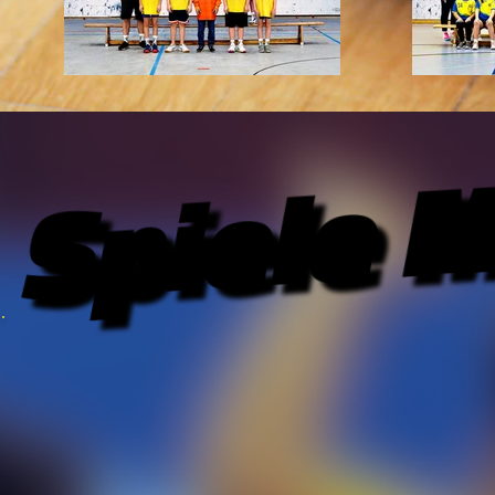
Die Handballabteilungen der beiden 
Spielgemeinschaft nun auch bei den
Spiele 
Spiele 
Man möchte damit vor allem bezweck
A-Jugend nicht vor die Entscheidung
VTV.
In unserer Jugend-Spielgemeinschaf
Woche für Woche unsere Youngster 
wollen wir ihnen daher so einfach 
Verbindung aus der JSG heraus kann 
werden.