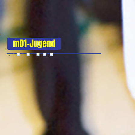
mD1-Jugend