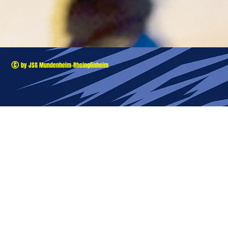
©
by JSG Mundenheim-Rheingönheim