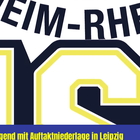
gend mit Auftaktniederlage in Leipzig