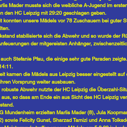
rlis Mader musste sich die weibliche A-Jugend im ersten
n den HC Leipzig mit 29:20 geschlagen geben. 
eit konnten unsere Mädels vor 78 Zuschauern bei guter S
ten. 
stand stabilisierte sich die Abwehr und so wurde der R
nfeuerungen der mitgereisten Anhänger, zwischenzeitlich
 auch Stefanie Pfau, die einige sehr gute Paraden zeigte.
14:11. 
eit kamen die Mädels aus Leipzig besser eingestellt auf 
ihren Vorsprung weiter ausbauen.
 robuste Abwehr nutzte der HC Leipzig die Überzahl-Sit
al aus, so dass am Ende ein aus Sicht des HC Leipzig ve
stand. 
JSG Mundenheim erzielten Marlis Mader (8), Jula Koopma
2) sowie Felicity Gunst, Sharzad Tamizi und Anna Tolksdor