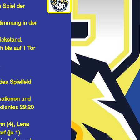
 Spiel der 
timmung in der 
ückstand, 
 bis auf 1 Tor 
 
das Spielfeld 
uationen und 
rdientes 29:20 
nn (4), Lena 
f (je 1). 