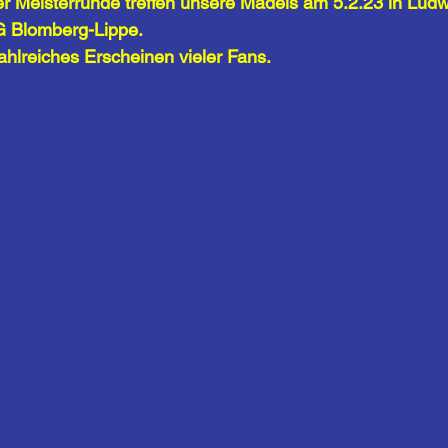
er Meisterrunde treffen unsere Mädels am 5.2.23 in Ludw
G Blomberg-Lippe. 
ahlreiches Erscheinen vieler Fans.