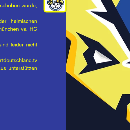
rschoben wurde, 
er heimischen 
münchen vs. HC 
d leider nicht 
tdeutschland.tv 
s unterstützen 