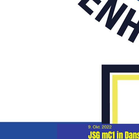
9. Okt. 2022
JSG mC1 in Dan