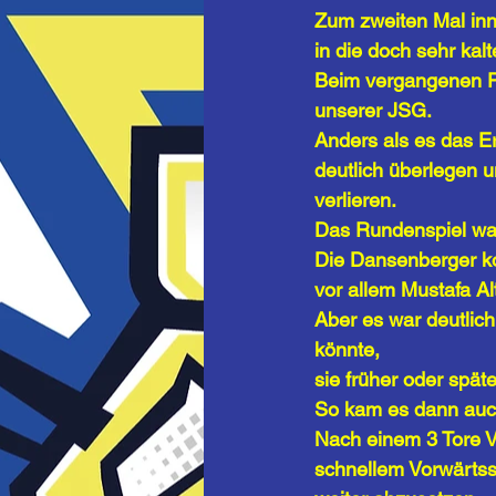
Zum zweiten Mal in
in die doch sehr kal
Beim vergangenen P
unserer JSG.
Anders als es das E
deutlich überlegen u
verlieren.
Das Rundenspiel war
Die Dansenberger ko
vor allem Mustafa Al
Aber es war deutlic
könnte, 
sie früher oder spät
So kam es dann auc
Nach einem 3 Tore Vo
schnellem Vorwärtss