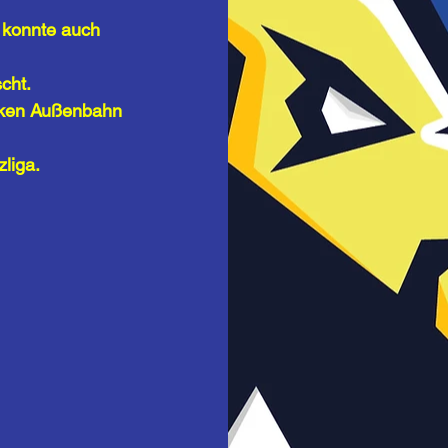
 konnte auch 
cht. 
inken Außenbahn 
liga.