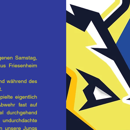
genen Samstag, 
us Friesenheim 
nd während des 
.
elte eigentlich 
wehr fast auf 
l durchgehend 
 undurchdachte 
n unsere Jungs 