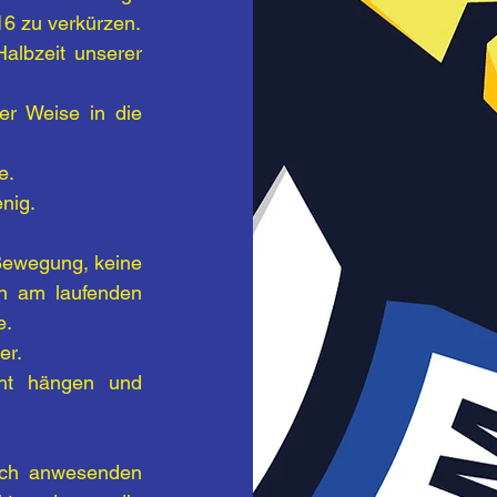
16 zu verkürzen.
albzeit unserer 
er Weise in die 
e.
nig.
Bewegung, keine 
n am laufenden 
e.
er.
ht hängen und 
ich anwesenden 